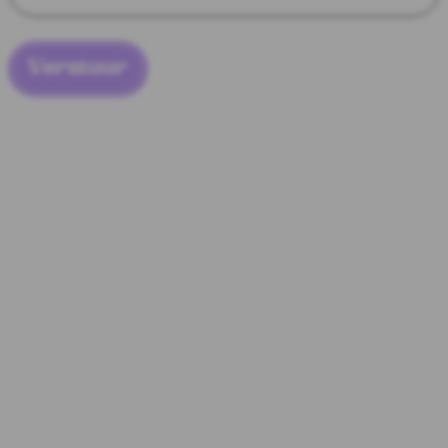
Verstuur
Niet
gevonden
wat
je zocht?
Samenwerken